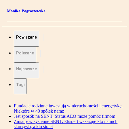
Monika Pogroszewska
Powiązane
Polecane
Najnowsze
Tagi
Fundacje rodzinne inwestują w nieruchomości i energetykę.
Niektóre w 40 spółek naraz
Jest sposób na SENT. Status AEO może pomóc firmom
Zmiany w systemie SENT. Ekspert wskazuje kto na nich
skorzysta, a kto straci