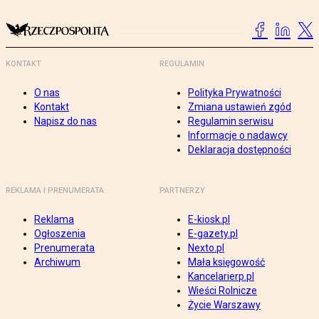
KONTAKT
REGULAMIN
O nas
Polityka Prywatności
Kontakt
Zmiana ustawień zgód
Napisz do nas
Regulamin serwisu
Informacje o nadawcy
Deklaracja dostępności
REKLAMA I PRENUMERATA
PARTNERZY
Reklama
E-kiosk.pl
Ogłoszenia
E-gazety.pl
Prenumerata
Nexto.pl
Archiwum
Mała księgowość
Kancelarierp.pl
Wieści Rolnicze
Życie Warszawy