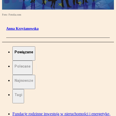
Foto: Fotolia.com
Anna Krzyżanowska
Powiązane
Polecane
Najnowsze
Tagi
Fundacje rodzinne inwestują w nieruchomości i energetykę.