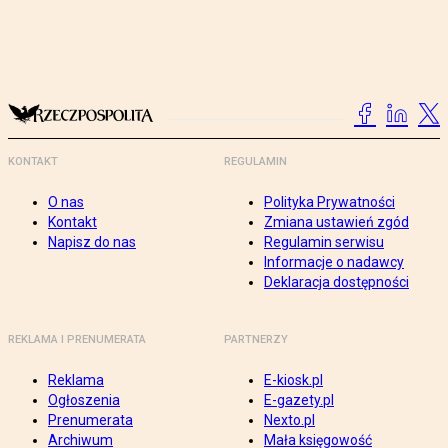
KONTAKT
REGULAMIN
O nas
Polityka Prywatności
Kontakt
Zmiana ustawień zgód
Napisz do nas
Regulamin serwisu
Informacje o nadawcy
Deklaracja dostępności
REKLAMA I PRENUMERATA
PARTNERZY
Reklama
E-kiosk.pl
Ogłoszenia
E-gazety.pl
Prenumerata
Nexto.pl
Archiwum
Mała księgowość