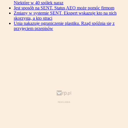
Niektóre w 40 spółek naraz
Jest sposób na SENT. Status AEO może pomóc firmom
Zmiany w systemie SENT. Ekspert wskazuje kto na nich
skorzysta, a kto straci
Unia nakazuje ograniczenie plastiku. Rząd spóźnia się z
przyjęciem przepisów