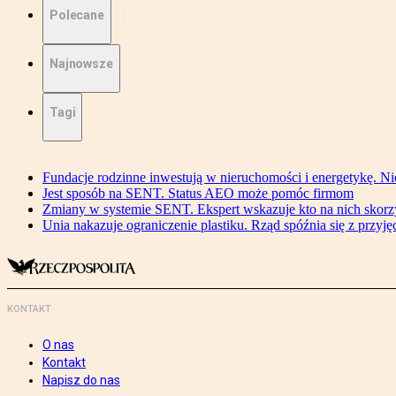
Polecane
Najnowsze
Tagi
Fundacje rodzinne inwestują w nieruchomości i energetykę. Ni
Jest sposób na SENT. Status AEO może pomóc firmom
Zmiany w systemie SENT. Ekspert wskazuje kto na nich skorzys
Unia nakazuje ograniczenie plastiku. Rząd spóźnia się z przyj
KONTAKT
O nas
Kontakt
Napisz do nas