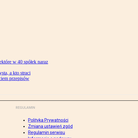
ektóre w 40 spółek naraz
ta, a kto straci
ęciem przepisów
REGULAMIN
Polityka Prywatności
Zmiana ustawień zgód
Regulamin serwisu