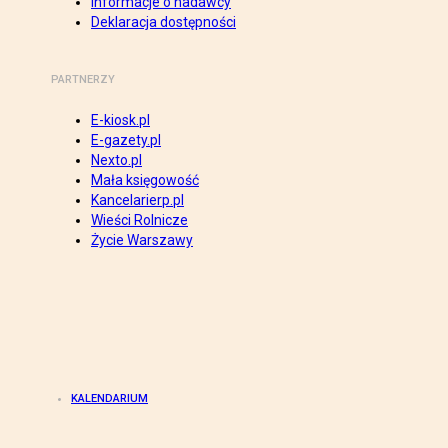
Informacje o nadawcy
Deklaracja dostępności
PARTNERZY
E-kiosk.pl
E-gazety.pl
Nexto.pl
Mała księgowość
Kancelarierp.pl
Wieści Rolnicze
Życie Warszawy
KALENDARIUM