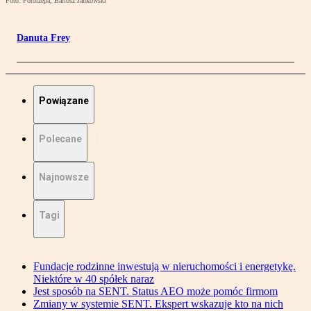
Foto: Fotorzepa, Bartosz Jankowski
Danuta Frey
Powiązane
Polecane
Najnowsze
Tagi
Fundacje rodzinne inwestują w nieruchomości i energetykę.
Niektóre w 40 spółek naraz
Jest sposób na SENT. Status AEO może pomóc firmom
Zmiany w systemie SENT. Ekspert wskazuje kto na nich