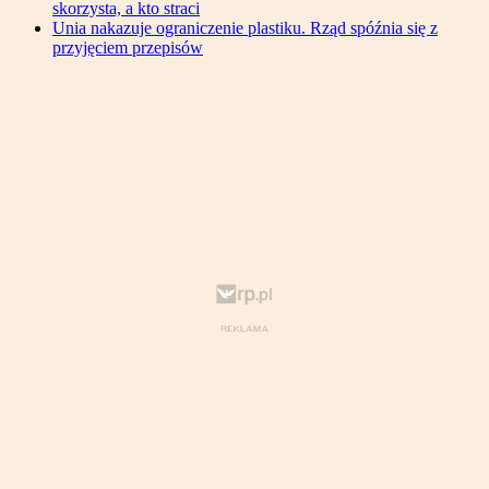
skorzysta, a kto straci
Unia nakazuje ograniczenie plastiku. Rząd spóźnia się z
przyjęciem przepisów