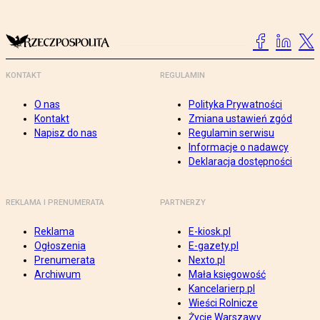
KONTAKT
REGULAMIN
O nas
Polityka Prywatności
Kontakt
Zmiana ustawień zgód
Napisz do nas
Regulamin serwisu
Informacje o nadawcy
Deklaracja dostępności
REKLAMA I PRENUMERATA
PARTNERZY
Reklama
E-kiosk.pl
Ogłoszenia
E-gazety.pl
Prenumerata
Nexto.pl
Archiwum
Mała księgowość
Kancelarierp.pl
Wieści Rolnicze
Życie Warszawy