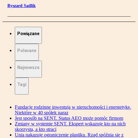
Ryszard Sadlik
Powiązane
Polecane
Najnowsze
Tagi
Fundacje rodzinne inwestują w nieruchomości i energetykę.
Niektóre w 40 spółek naraz
Jest sposób na SENT. Status AEO może pomóc firmom
Zmiany w systemie SENT. Ekspert wskazuje kto na nich
skorzysta, a kto straci
Unia nakazuje ograniczenie plastiku. Rząd spóźnia się z