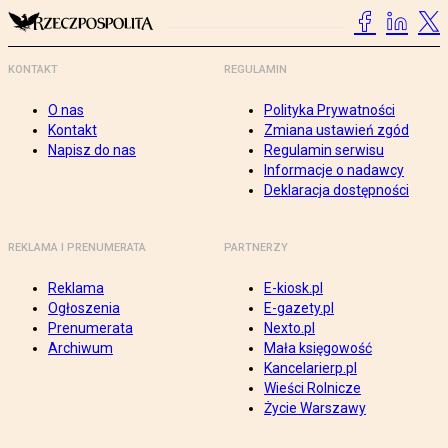
KONTAKT
REGULAMIN
O nas
Polityka Prywatności
Kontakt
Zmiana ustawień zgód
Napisz do nas
Regulamin serwisu
Informacje o nadawcy
Deklaracja dostępności
REKLAMA I PRENUMERATA
PARTNERZY
Reklama
E-kiosk.pl
Ogłoszenia
E-gazety.pl
Prenumerata
Nexto.pl
Archiwum
Mała księgowość
Kancelarierp.pl
Wieści Rolnicze
Życie Warszawy