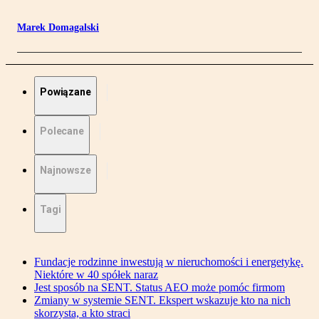
Marek Domagalski
Powiązane
Polecane
Najnowsze
Tagi
Fundacje rodzinne inwestują w nieruchomości i energetykę.
Niektóre w 40 spółek naraz
Jest sposób na SENT. Status AEO może pomóc firmom
Zmiany w systemie SENT. Ekspert wskazuje kto na nich
skorzysta, a kto straci