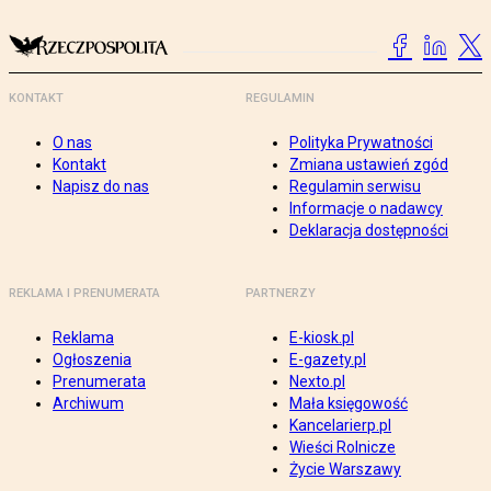
KONTAKT
REGULAMIN
O nas
Polityka Prywatności
Kontakt
Zmiana ustawień zgód
Napisz do nas
Regulamin serwisu
Informacje o nadawcy
Deklaracja dostępności
REKLAMA I PRENUMERATA
PARTNERZY
Reklama
E-kiosk.pl
Ogłoszenia
E-gazety.pl
Prenumerata
Nexto.pl
Archiwum
Mała księgowość
Kancelarierp.pl
Wieści Rolnicze
Życie Warszawy