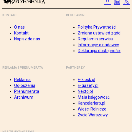
KONTAKT
REGULAMIN
O nas
Polityka Prywatności
Kontakt
Zmiana ustawień zgód
Napisz do nas
Regulamin serwisu
Informacje o nadawcy
Deklaracja dostępności
REKLAMA I PRENUMERATA
PARTNERZY
Reklama
E-kiosk.pl
Ogłoszenia
E-gazety.pl
Prenumerata
Nexto.pl
Archiwum
Mała księgowość
Kancelarierp.pl
Wieści Rolnicze
Życie Warszawy
NASZE WYDARZENIA