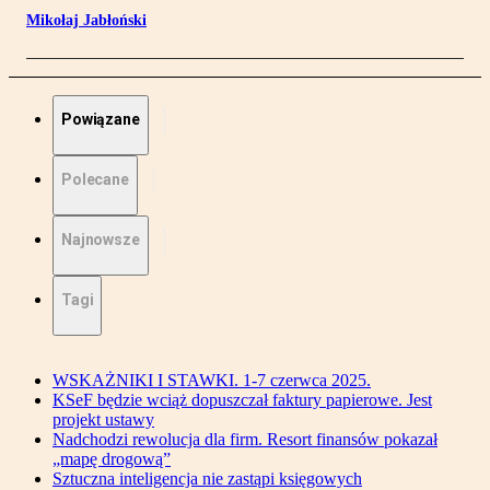
Mikołaj Jabłoński
Powiązane
Polecane
Najnowsze
Tagi
WSKAŻNIKI I STAWKI. 1-7 czerwca 2025.
KSeF będzie wciąż dopuszczał faktury papierowe. Jest
projekt ustawy
Nadchodzi rewolucja dla firm. Resort finansów pokazał
„mapę drogową”
Sztuczna inteligencja nie zastąpi księgowych