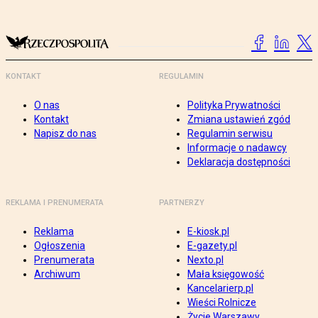
KONTAKT
REGULAMIN
O nas
Polityka Prywatności
Kontakt
Zmiana ustawień zgód
Napisz do nas
Regulamin serwisu
Informacje o nadawcy
Deklaracja dostępności
REKLAMA I PRENUMERATA
PARTNERZY
Reklama
E-kiosk.pl
Ogłoszenia
E-gazety.pl
Prenumerata
Nexto.pl
Archiwum
Mała księgowość
Kancelarierp.pl
Wieści Rolnicze
Życie Warszawy