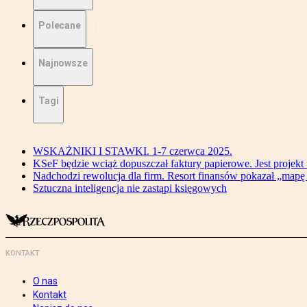
Polecane
Najnowsze
Tagi
WSKAŻNIKI I STAWKI. 1-7 czerwca 2025.
KSeF będzie wciąż dopuszczał faktury papierowe. Jest projekt
Nadchodzi rewolucja dla firm. Resort finansów pokazał „map
Sztuczna inteligencja nie zastąpi księgowych
KONTAKT
O nas
Kontakt