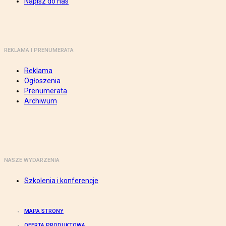
Napisz do nas
REKLAMA I PRENUMERATA
Reklama
Ogłoszenia
Prenumerata
Archiwum
NASZE WYDARZENIA
Szkolenia i konferencje
MAPA STRONY
OFERTA PRODUKTOWA