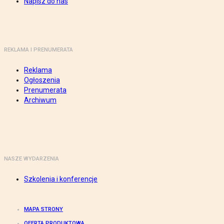
Napisz do nas
REKLAMA I PRENUMERATA
Reklama
Ogłoszenia
Prenumerata
Archiwum
NASZE WYDARZENIA
Szkolenia i konferencje
MAPA STRONY
OFERTA PRODUKTOWA