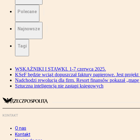
Polecane
Najnowsze
Tagi
WSKAŻNIKI I STAWKI. 1-7 czerwca 2025.
KSeF będzie wciąż dopuszczał faktury papierowe. Jest projekt
Nadchodzi rewolucja dla firm. Resort finansów pokazał „map
Sztuczna inteligencja nie zastąpi księgowych
KONTAKT
O nas
Kontakt