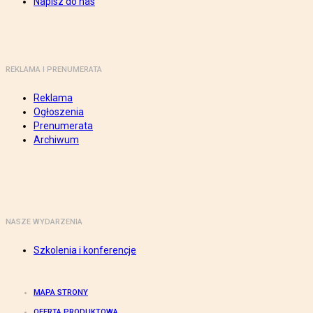
Napisz do nas
REKLAMA I PRENUMERATA
Reklama
Ogłoszenia
Prenumerata
Archiwum
NASZE WYDARZENIA
Szkolenia i konferencje
MAPA STRONY
OFERTA PRODUKTOWA