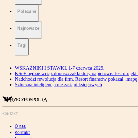
Polecane
Najnowsze
Tagi
WSKAŻNIKI I STAWKI. 1-7 czerwca 2025.
KSeF będzie wciąż dopuszczał faktury papierowe. Jest projekt
Nadchodzi rewolucja dla firm. Resort finansów pokazał „map
Sztuczna inteligencja nie zastąpi księgowych
KONTAKT
O nas
Kontakt