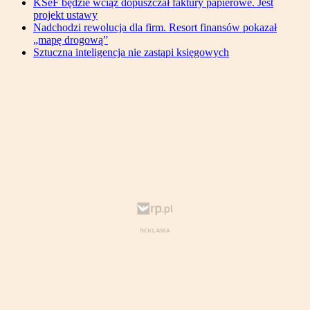
KSeF będzie wciąż dopuszczał faktury papierowe. Jest
projekt ustawy
Nadchodzi rewolucja dla firm. Resort finansów pokazał
„mapę drogową”
Sztuczna inteligencja nie zastąpi księgowych