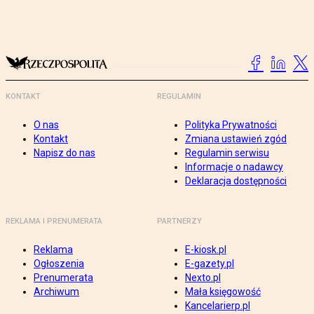
KONTAKT
REGULAMIN
O nas
Polityka Prywatności
Kontakt
Zmiana ustawień zgód
Napisz do nas
Regulamin serwisu
Informacje o nadawcy
Deklaracja dostępności
REKLAMA I PRENUMERATA
PARTNERZY
Reklama
E-kiosk.pl
Ogłoszenia
E-gazety.pl
Prenumerata
Nexto.pl
Archiwum
Mała księgowość
Kancelarierp.pl