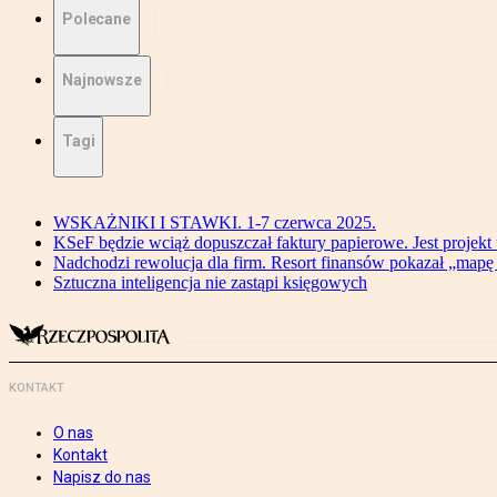
Polecane
Najnowsze
Tagi
WSKAŻNIKI I STAWKI. 1-7 czerwca 2025.
KSeF będzie wciąż dopuszczał faktury papierowe. Jest projekt
Nadchodzi rewolucja dla firm. Resort finansów pokazał „map
Sztuczna inteligencja nie zastąpi księgowych
KONTAKT
O nas
Kontakt
Napisz do nas