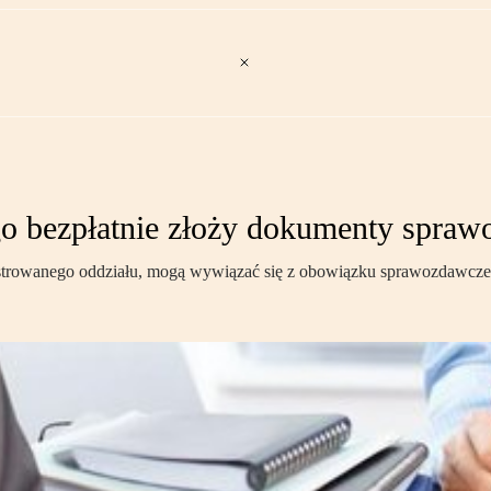
go bezpłatnie złoży dokumenty spra
jestrowanego oddziału, mogą wywiązać się z obowiązku sprawozdawcz