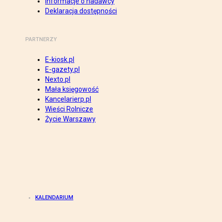
Informacje o nadawcy
Deklaracja dostępności
PARTNERZY
E-kiosk.pl
E-gazety.pl
Nexto.pl
Mała księgowość
Kancelarierp.pl
Wieści Rolnicze
Życie Warszawy
KALENDARIUM