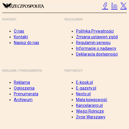
KONTAKT
REGULAMIN
O nas
Polityka Prywatności
Kontakt
Zmiana ustawień zgód
Napisz do nas
Regulamin serwisu
Informacje o nadawcy
Deklaracja dostępności
REKLAMA I PRENUMERATA
PARTNERZY
Reklama
E-kiosk.pl
Ogłoszenia
E-gazety.pl
Prenumerata
Nexto.pl
Archiwum
Mała księgowość
Kancelarierp.pl
Wieści Rolnicze
Życie Warszawy