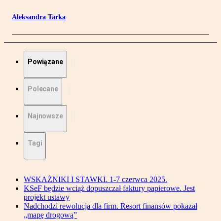
Aleksandra Tarka
Powiązane
Polecane
Najnowsze
Tagi
WSKAŻNIKI I STAWKI. 1-7 czerwca 2025.
KSeF będzie wciąż dopuszczał faktury papierowe. Jest
projekt ustawy
Nadchodzi rewolucja dla firm. Resort finansów pokazał
„mapę drogową”