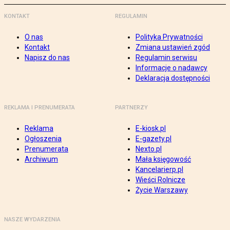
KONTAKT
REGULAMIN
O nas
Polityka Prywatności
Kontakt
Zmiana ustawień zgód
Napisz do nas
Regulamin serwisu
Informacje o nadawcy
Deklaracja dostępności
REKLAMA I PRENUMERATA
PARTNERZY
Reklama
E-kiosk.pl
Ogłoszenia
E-gazety.pl
Prenumerata
Nexto.pl
Archiwum
Mała księgowość
Kancelarierp.pl
Wieści Rolnicze
Życie Warszawy
NASZE WYDARZENIA