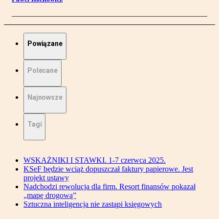
Powiązane
Polecane
Najnowsze
Tagi
WSKAŻNIKI I STAWKI. 1-7 czerwca 2025.
KSeF będzie wciąż dopuszczał faktury papierowe. Jest
projekt ustawy
Nadchodzi rewolucja dla firm. Resort finansów pokazał
„mapę drogową”
Sztuczna inteligencja nie zastąpi księgowych