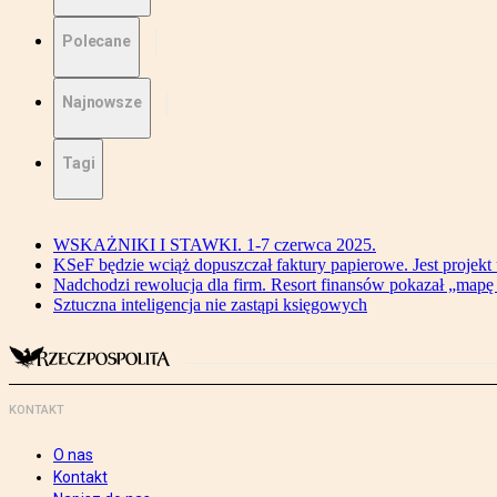
Polecane
Najnowsze
Tagi
WSKAŻNIKI I STAWKI. 1-7 czerwca 2025.
KSeF będzie wciąż dopuszczał faktury papierowe. Jest projekt
Nadchodzi rewolucja dla firm. Resort finansów pokazał „map
Sztuczna inteligencja nie zastąpi księgowych
KONTAKT
O nas
Kontakt