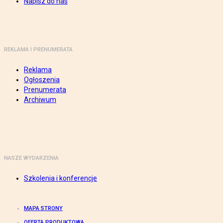
Napisz do nas
REKLAMA I PRENUMERATA
Reklama
Ogłoszenia
Prenumerata
Archiwum
NASZE WYDARZENIA
Szkolenia i konferencje
MAPA STRONY
OFERTA PRODUKTOWA