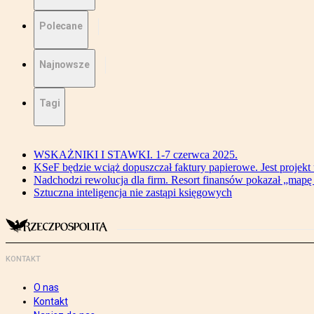
Polecane
Najnowsze
Tagi
WSKAŻNIKI I STAWKI. 1-7 czerwca 2025.
KSeF będzie wciąż dopuszczał faktury papierowe. Jest projekt
Nadchodzi rewolucja dla firm. Resort finansów pokazał „map
Sztuczna inteligencja nie zastąpi księgowych
KONTAKT
O nas
Kontakt