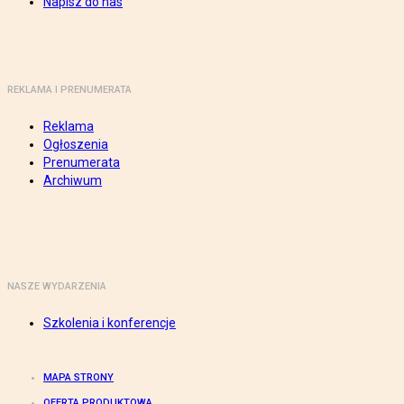
Napisz do nas
REKLAMA I PRENUMERATA
Reklama
Ogłoszenia
Prenumerata
Archiwum
NASZE WYDARZENIA
Szkolenia i konferencje
MAPA STRONY
OFERTA PRODUKTOWA