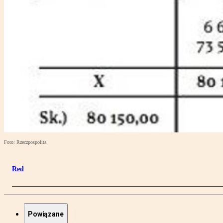
Foto: Rzeczpospolita
Red
Powiązane