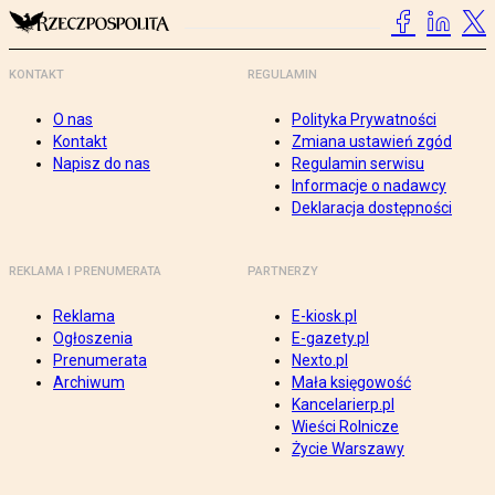
KONTAKT
REGULAMIN
O nas
Polityka Prywatności
Kontakt
Zmiana ustawień zgód
Napisz do nas
Regulamin serwisu
Informacje o nadawcy
Deklaracja dostępności
REKLAMA I PRENUMERATA
PARTNERZY
Reklama
E-kiosk.pl
Ogłoszenia
E-gazety.pl
Prenumerata
Nexto.pl
Archiwum
Mała księgowość
Kancelarierp.pl
Wieści Rolnicze
Życie Warszawy