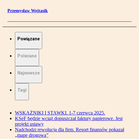
Przemysław Wojtasik
Powiązane
Polecane
Najnowsze
Tagi
WSKAŻNIKI I STAWKI. 1-7 czerwca 2025.
KSeF będzie wciąż dopuszczał faktury papierowe. Jest
projekt ustawy
Nadchodzi rewolucja dla firm. Resort finansów pokazał
„mapę drogową”