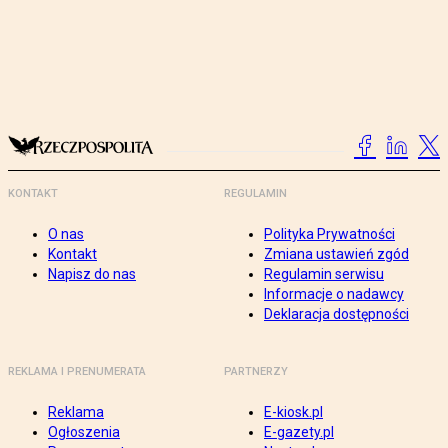
KONTAKT
REGULAMIN
O nas
Polityka Prywatności
Kontakt
Zmiana ustawień zgód
Napisz do nas
Regulamin serwisu
Informacje o nadawcy
Deklaracja dostępności
REKLAMA I PRENUMERATA
PARTNERZY
Reklama
E-kiosk.pl
Ogłoszenia
E-gazety.pl