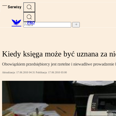
Serwisy
PRO
Kiedy księga może być uznana za ni
Obowiązkiem przedsiębiorcy jest rzetelne i niewadliwe prowadzenie k
Aktualizacja:
17.06.2010 04:31
Publikacja:
17.06.2010 03:00