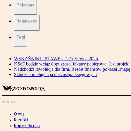
Polecane
Najnowsze
Tagi
WSKAŻNIKI I STAWKI. 1-7 czerwca 2025.
KSeF będzie wciąż dopuszczał faktury papierowe. Jest projekt
Nadchodzi rewolucja dla firm. Resort finansów pokazał „map
Sztuczna inteligencja nie zastąpi księgowych
KONTAKT
O nas
Kontakt
Napisz do nas