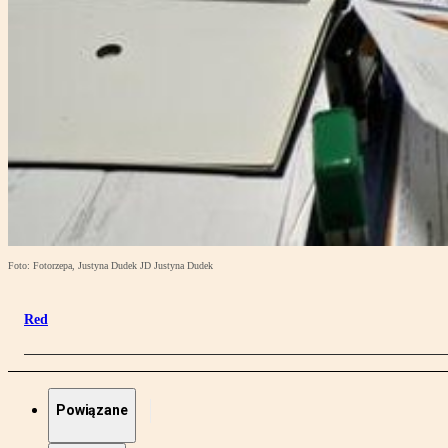
Foto: Fotorzepa, Justyna Dudek JD Justyna Dudek
Red
Powiązane