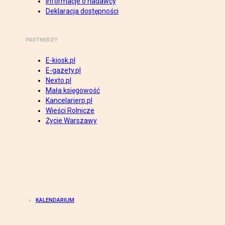
Informacje o nadawcy
Deklaracja dostępności
PARTNERZY
E-kiosk.pl
E-gazety.pl
Nexto.pl
Mała księgowość
Kancelarierp.pl
Wieści Rolnicze
Życie Warszawy
KALENDARIUM