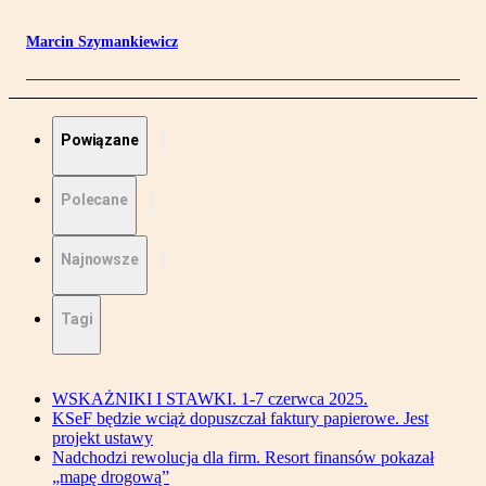
Marcin Szymankiewicz
Powiązane
Polecane
Najnowsze
Tagi
WSKAŻNIKI I STAWKI. 1-7 czerwca 2025.
KSeF będzie wciąż dopuszczał faktury papierowe. Jest
projekt ustawy
Nadchodzi rewolucja dla firm. Resort finansów pokazał
„mapę drogową”