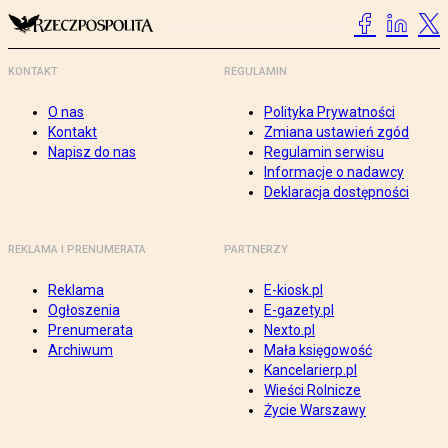
KONTAKT
REGULAMIN
O nas
Polityka Prywatności
Kontakt
Zmiana ustawień zgód
Napisz do nas
Regulamin serwisu
Informacje o nadawcy
Deklaracja dostępności
REKLAMA I PRENUMERATA
PARTNERZY
Reklama
E-kiosk.pl
Ogłoszenia
E-gazety.pl
Prenumerata
Nexto.pl
Archiwum
Mała księgowość
Kancelarierp.pl
Wieści Rolnicze
Życie Warszawy