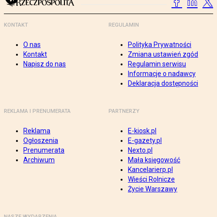
KONTAKT
REGULAMIN
O nas
Polityka Prywatności
Kontakt
Zmiana ustawień zgód
Napisz do nas
Regulamin serwisu
Informacje o nadawcy
Deklaracja dostępności
REKLAMA I PRENUMERATA
PARTNERZY
Reklama
E-kiosk.pl
Ogłoszenia
E-gazety.pl
Prenumerata
Nexto.pl
Archiwum
Mała księgowość
Kancelarierp.pl
Wieści Rolnicze
Życie Warszawy
NASZE WYDARZENIA