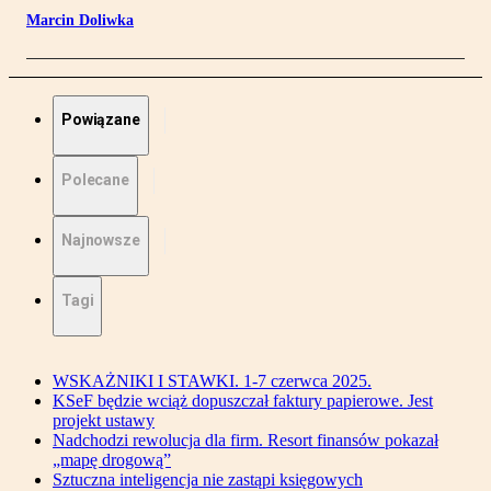
Marcin Doliwka
Powiązane
Polecane
Najnowsze
Tagi
WSKAŻNIKI I STAWKI. 1-7 czerwca 2025.
KSeF będzie wciąż dopuszczał faktury papierowe. Jest
projekt ustawy
Nadchodzi rewolucja dla firm. Resort finansów pokazał
„mapę drogową”
Sztuczna inteligencja nie zastąpi księgowych