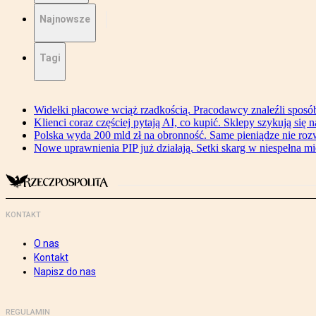
Najnowsze
Tagi
Widełki płacowe wciąż rzadkością. Pracodawcy znaleźli sposó
Klienci coraz częściej pytają AI, co kupić. Sklepy szykują się 
Polska wyda 200 mld zł na obronność. Same pieniądze nie ro
Nowe uprawnienia PIP już działają. Setki skarg w niespełna mi
KONTAKT
O nas
Kontakt
Napisz do nas
REGULAMIN