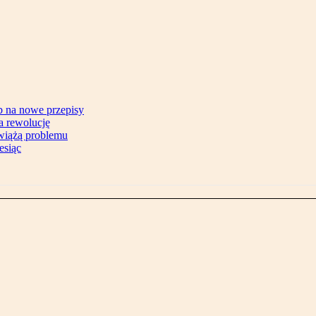
b na nowe przepisy
na rewolucję
zwiążą problemu
esiąc