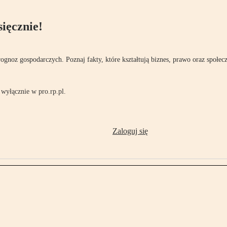
ięcznie!
rognoz gospodarczych. Poznaj fakty, które kształtują biznes, prawo oraz społec
wyłącznie w pro.rp.pl.
Zaloguj się