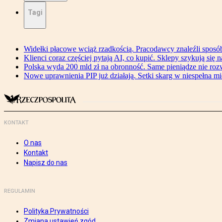
Tagi
Widełki płacowe wciąż rzadkością. Pracodawcy znaleźli sposó
Klienci coraz częściej pytają AI, co kupić. Sklepy szykują się 
Polska wyda 200 mld zł na obronność. Same pieniądze nie ro
Nowe uprawnienia PIP już działają. Setki skarg w niespełna mi
KONTAKT
O nas
Kontakt
Napisz do nas
REGULAMIN
Polityka Prywatności
Zmiana ustawień zgód