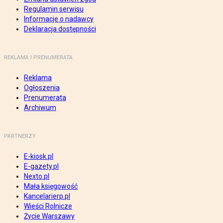
Regulamin serwisu
Informacje o nadawcy
Deklaracja dostępności
REKLAMA I PRENUMERATA
Reklama
Ogłoszenia
Prenumerata
Archiwum
PARTNERZY
E-kiosk.pl
E-gazety.pl
Nexto.pl
Mała księgowość
Kancelarierp.pl
Wieści Rolnicze
Życie Warszawy