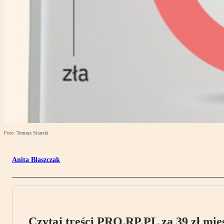
Foto: Tomasz Sitarski
Anita Błaszczak
Czytaj treści PRO.RP.PL za 39 zł mies