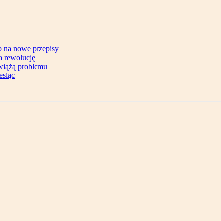
b na nowe przepisy
na rewolucję
zwiążą problemu
esiąc