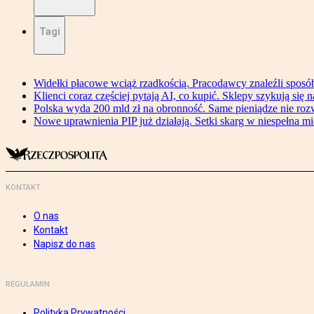
Tagi
Widełki płacowe wciąż rzadkością. Pracodawcy znaleźli sposó
Klienci coraz częściej pytają AI, co kupić. Sklepy szykują się 
Polska wyda 200 mld zł na obronność. Same pieniądze nie ro
Nowe uprawnienia PIP już działają. Setki skarg w niespełna mi
KONTAKT
O nas
Kontakt
Napisz do nas
REGULAMIN
Polityka Prywatności