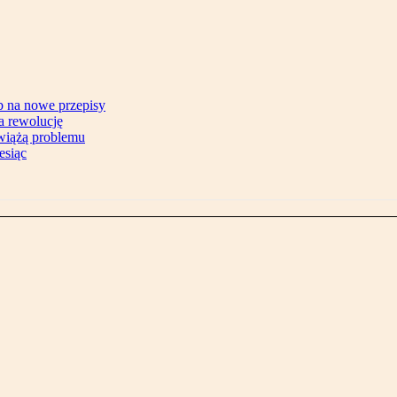
b na nowe przepisy
na rewolucję
zwiążą problemu
esiąc