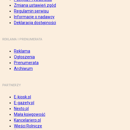
Zmiana ustawień zgód
Regulamin serwisu
Informacje o nadawcy
Deklaracja dostępności
REKLAMA I PRENUMERATA
Reklama
Ogłoszenia
Prenumerata
Archiwum
PARTNERZY
E-kiosk.pl
E-gazety.pl
Nexto.pl
Mała księgowość
Kancelarierp.pl
Wieści Rolnicze