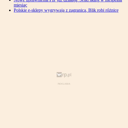
miesiąc
Polskie e-sklepy wygrywają z zagranicą. Blik robi różnicę