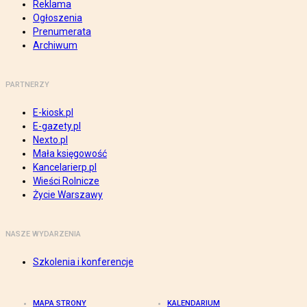
Reklama
Ogłoszenia
Prenumerata
Archiwum
PARTNERZY
E-kiosk.pl
E-gazety.pl
Nexto.pl
Mała księgowość
Kancelarierp.pl
Wieści Rolnicze
Życie Warszawy
NASZE WYDARZENIA
Szkolenia i konferencje
MAPA STRONY
KALENDARIUM