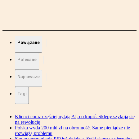
Powiązane
Polecane
Najnowsze
Tagi
Klienci coraz częściej pytają AI, co kupić. Sklepy szykują się
na rewolucję
Polska wyda 200 mld zł na obronność. Same pieniądze nie
rozwiążą problemu
Nowe uprawnienia PIP już działają. Setki skarg w niespełna