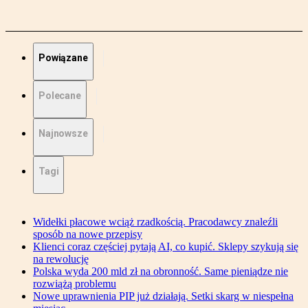
Powiązane
Polecane
Najnowsze
Tagi
Widełki płacowe wciąż rzadkością. Pracodawcy znaleźli
sposób na nowe przepisy
Klienci coraz częściej pytają AI, co kupić. Sklepy szykują się
na rewolucję
Polska wyda 200 mld zł na obronność. Same pieniądze nie
rozwiążą problemu
Nowe uprawnienia PIP już działają. Setki skarg w niespełna