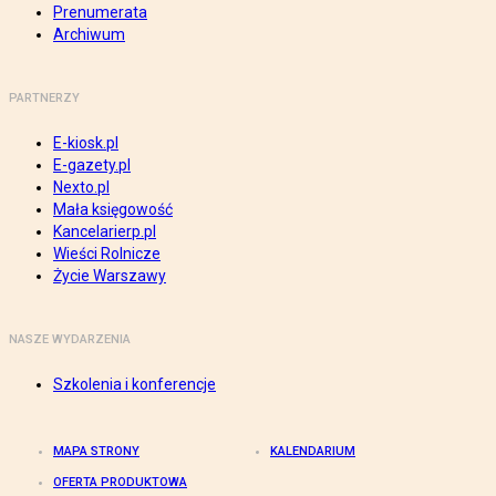
Prenumerata
Archiwum
PARTNERZY
E-kiosk.pl
E-gazety.pl
Nexto.pl
Mała księgowość
Kancelarierp.pl
Wieści Rolnicze
Życie Warszawy
NASZE WYDARZENIA
Szkolenia i konferencje
MAPA STRONY
KALENDARIUM
OFERTA PRODUKTOWA