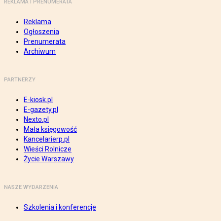
REKLAMA I PRENUMERATA
Reklama
Ogłoszenia
Prenumerata
Archiwum
PARTNERZY
E-kiosk.pl
E-gazety.pl
Nexto.pl
Mała księgowość
Kancelarierp.pl
Wieści Rolnicze
Życie Warszawy
NASZE WYDARZENIA
Szkolenia i konferencje