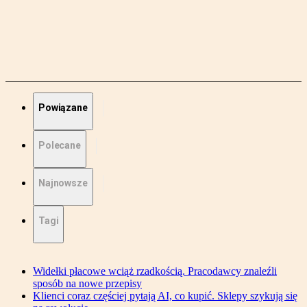
Powiązane
Polecane
Najnowsze
Tagi
Widełki płacowe wciąż rzadkością. Pracodawcy znaleźli
sposób na nowe przepisy
Klienci coraz częściej pytają AI, co kupić. Sklepy szykują się