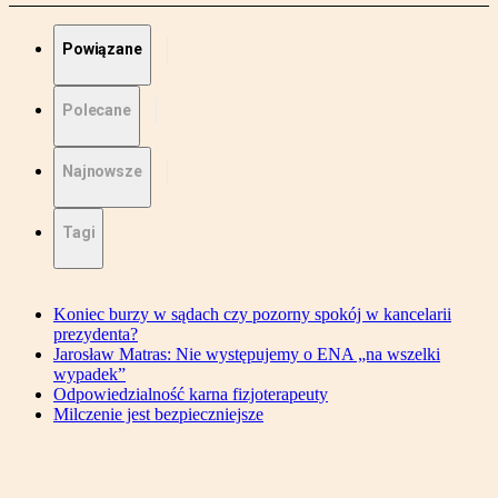
Powiązane
Polecane
Najnowsze
Tagi
Koniec burzy w sądach czy pozorny spokój w kancelarii
prezydenta?
Jarosław Matras: Nie występujemy o ENA „na wszelki
wypadek”
Odpowiedzialność karna fizjoterapeuty
Milczenie jest bezpieczniejsze