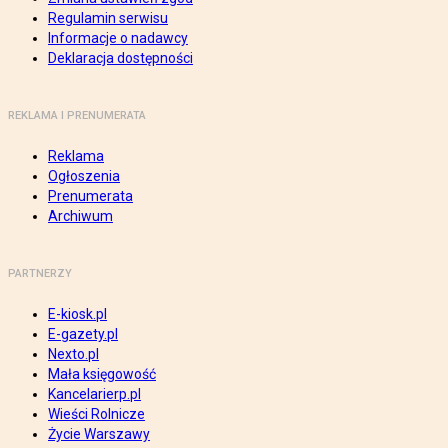
Regulamin serwisu
Informacje o nadawcy
Deklaracja dostępności
REKLAMA I PRENUMERATA
Reklama
Ogłoszenia
Prenumerata
Archiwum
PARTNERZY
E-kiosk.pl
E-gazety.pl
Nexto.pl
Mała księgowość
Kancelarierp.pl
Wieści Rolnicze
Życie Warszawy