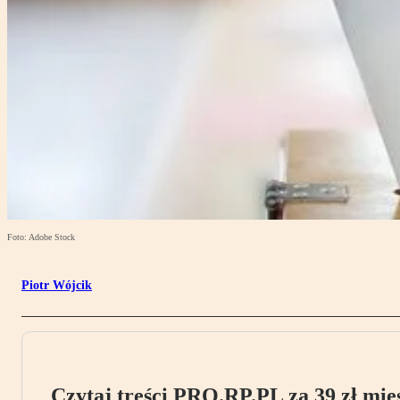
Foto: Adobe Stock
Piotr Wójcik
Czytaj treści PRO.RP.PL za 39 zł mies