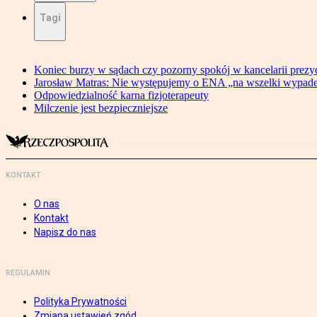
Tagi
Koniec burzy w sądach czy pozorny spokój w kancelarii prezy
Jarosław Matras: Nie występujemy o ENA „na wszelki wypad
Odpowiedzialność karna fizjoterapeuty
Milczenie jest bezpieczniejsze
KONTAKT
O nas
Kontakt
Napisz do nas
REGULAMIN
Polityka Prywatności
Zmiana ustawień zgód