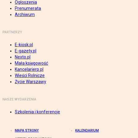
Ogłoszenia
Prenumerata
Archiwum
PARTNERZY
E-kiosk.pl
E-gazety.pl
Nexto.pl
Mała księgowość
Kancelarierp.pl
Wieści Rolnicze
Życie Warszawy
NASZE WYDARZENIA
Szkolenia i konferencje
MAPA STRONY
KALENDARIUM