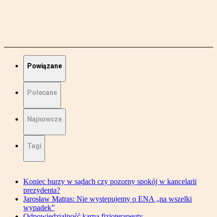
Powiązane
Polecane
Najnowsze
Tagi
Koniec burzy w sądach czy pozorny spokój w kancelarii
prezydenta?
Jarosław Matras: Nie występujemy o ENA „na wszelki
wypadek”
Odpowiedzialność karna fizjoterapeuty