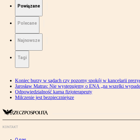
Powiązane
Polecane
Najnowsze
Tagi
Koniec burzy w sądach czy pozorny spokój w kancelarii prezy
Jarosław Matras: Nie występujemy o ENA „na wszelki wypad
Odpowiedzialność karna fizjoterapeuty
Milczenie jest bezpieczniejsze
KONTAKT
O nas