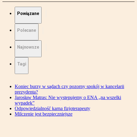
Powiązane
Polecane
Najnowsze
Tagi
Koniec burzy w sądach czy pozorny spokój w kancelarii
prezydenta?
Jarosław Matras: Nie występujemy o ENA „na wszelki
wypadek”
Odpowiedzialność karna fizjoterapeuty
Milczenie jest bezpieczniejsze