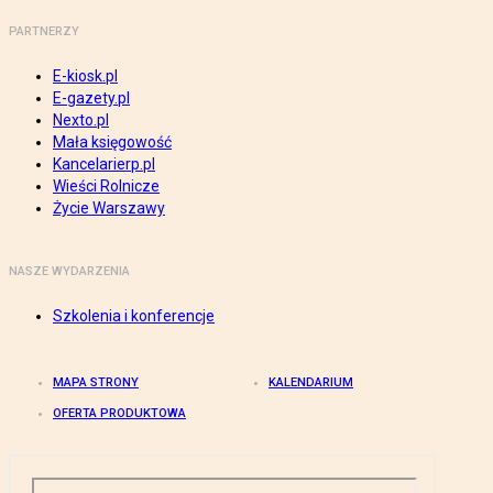
PARTNERZY
E-kiosk.pl
E-gazety.pl
Nexto.pl
Mała księgowość
Kancelarierp.pl
Wieści Rolnicze
Życie Warszawy
NASZE WYDARZENIA
Szkolenia i konferencje
MAPA STRONY
KALENDARIUM
OFERTA PRODUKTOWA