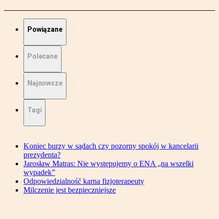
Powiązane
Polecane
Najnowsze
Tagi
Koniec burzy w sądach czy pozorny spokój w kancelarii
prezydenta?
Jarosław Matras: Nie występujemy o ENA „na wszelki
wypadek”
Odpowiedzialność karna fizjoterapeuty
Milczenie jest bezpieczniejsze