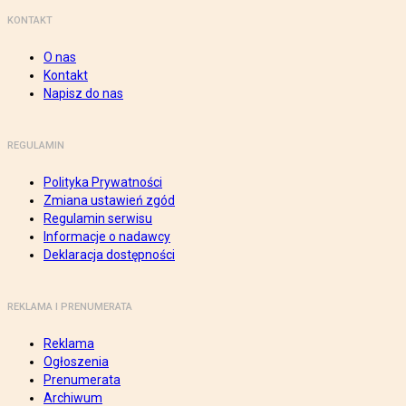
KONTAKT
O nas
Kontakt
Napisz do nas
REGULAMIN
Polityka Prywatności
Zmiana ustawień zgód
Regulamin serwisu
Informacje o nadawcy
Deklaracja dostępności
REKLAMA I PRENUMERATA
Reklama
Ogłoszenia
Prenumerata
Archiwum