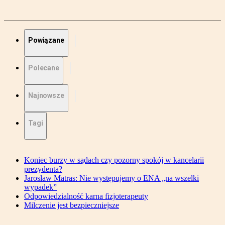
Powiązane
Polecane
Najnowsze
Tagi
Koniec burzy w sądach czy pozorny spokój w kancelarii
prezydenta?
Jarosław Matras: Nie występujemy o ENA „na wszelki
wypadek”
Odpowiedzialność karna fizjoterapeuty
Milczenie jest bezpieczniejsze