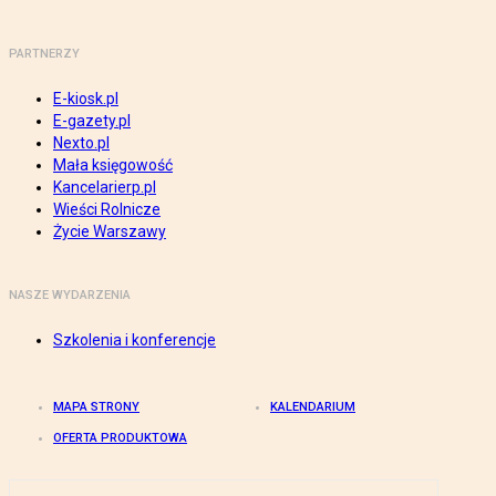
PARTNERZY
E-kiosk.pl
E-gazety.pl
Nexto.pl
Mała księgowość
Kancelarierp.pl
Wieści Rolnicze
Życie Warszawy
NASZE WYDARZENIA
Szkolenia i konferencje
MAPA STRONY
KALENDARIUM
OFERTA PRODUKTOWA