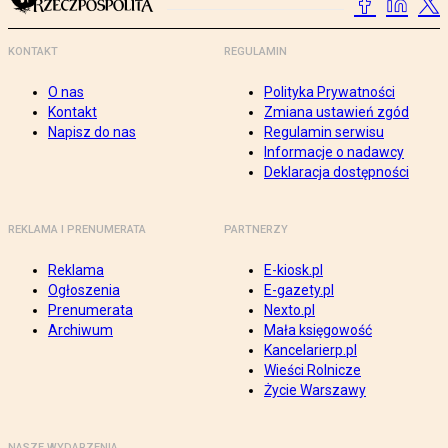
KONTAKT
REGULAMIN
O nas
Polityka Prywatności
Kontakt
Zmiana ustawień zgód
Napisz do nas
Regulamin serwisu
Informacje o nadawcy
Deklaracja dostępności
REKLAMA I PRENUMERATA
PARTNERZY
Reklama
E-kiosk.pl
Ogłoszenia
E-gazety.pl
Prenumerata
Nexto.pl
Archiwum
Mała księgowość
Kancelarierp.pl
Wieści Rolnicze
Życie Warszawy
NASZE WYDARZENIA