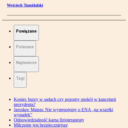
Wojciech Tumidalski
Powiązane
Polecane
Najnowsze
Tagi
Koniec burzy w sądach czy pozorny spokój w kancelarii
prezydenta?
Jarosław Matras: Nie występujemy o ENA „na wszelki
wypadek”
Odpowiedzialność karna fizjoterapeuty
Milczenie jest bezpieczniejsze