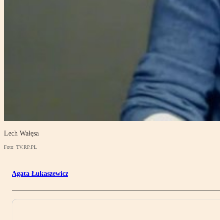
Lech Wałęsa
Foto: TV.RP.PL
Agata Łukaszewicz