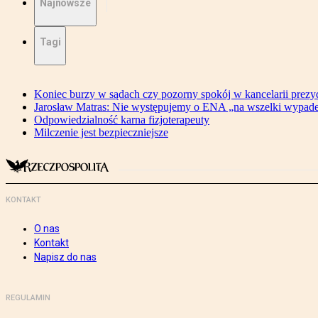
Najnowsze
Tagi
Koniec burzy w sądach czy pozorny spokój w kancelarii prezy
Jarosław Matras: Nie występujemy o ENA „na wszelki wypad
Odpowiedzialność karna fizjoterapeuty
Milczenie jest bezpieczniejsze
KONTAKT
O nas
Kontakt
Napisz do nas
REGULAMIN