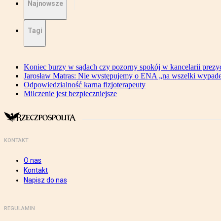
Najnowsze
Tagi
Koniec burzy w sądach czy pozorny spokój w kancelarii prezy
Jarosław Matras: Nie występujemy o ENA „na wszelki wypad
Odpowiedzialność karna fizjoterapeuty
Milczenie jest bezpieczniejsze
KONTAKT
O nas
Kontakt
Napisz do nas
REGULAMIN