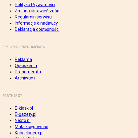
Polityka Prywatności
Zmiana ustawień zgód
Regulamin serwisu
Informacje o nadawcy
Deklaracja dostępności
REKLAMA I PRENUMERATA
Reklama
Ogłoszenia
Prenumerata
Archiwum
PARTNERZY
E-kiosk.pl
E-gazety.pl
Nexto.pl
Mała księgowość
Kancelarierp.pl