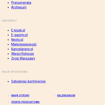
Prenumerata
Archiwum
PARTNERZY
E-kiosk.pl
E-gazety.pl
Nexto.pl
Mała księgowość
Kancelarierp.pl
Wieści Rolnicze
Życie Warszawy
NASZE WYDARZENIA
Szkolenia i konferencje
MAPA STRONY
KALENDARIUM
OFERTA PRODUKTOWA