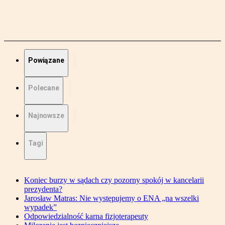
Powiązane
Polecane
Najnowsze
Tagi
Koniec burzy w sądach czy pozorny spokój w kancelarii
prezydenta?
Jarosław Matras: Nie występujemy o ENA „na wszelki
wypadek”
Odpowiedzialność karna fizjoterapeuty