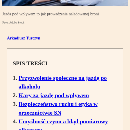
Jazda pod wpływem to jak prowadzenie naładowanej broni
Foto: Adobe Stock
Arkadiusz Turczyn
SPIS TREŚCI
Przyzwolenie społeczne na jazdę po
alkoholu
Kary za jazdę pod wpływem
Bezpieczeństwo ruchu i etyka w
orzecznictwie SN
Umyślność czynu a błąd pomiarowy