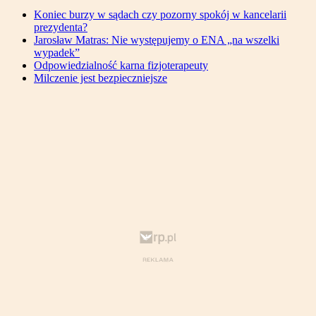
Koniec burzy w sądach czy pozorny spokój w kancelarii
prezydenta?
Jarosław Matras: Nie występujemy o ENA „na wszelki
wypadek”
Odpowiedzialność karna fizjoterapeuty
Milczenie jest bezpieczniejsze