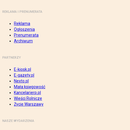
REKLAMA I PRENUMERATA
Reklama
Ogłoszenia
Prenumerata
Archiwum
PARTNERZY
E-kiosk.pl
E-gazety.pl
Nexto.pl
Mała księgowość
Kancelarierp.pl
Wieści Rolnicze
Życie Warszawy
NASZE WYDARZENIA