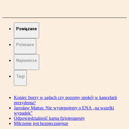
Powiązane
Polecane
Najnowsze
Tagi
Koniec burzy w sądach czy pozorny spokój w kancelarii
prezydenta?
Jarosław Matras: Nie występujemy o ENA „na wszelki
wypadek”
Odpowiedzialność karna fizjoterapeuty
Milczenie jest bezpieczniejsze