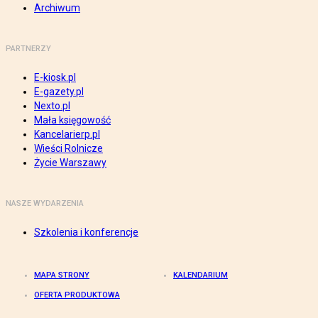
Archiwum
PARTNERZY
E-kiosk.pl
E-gazety.pl
Nexto.pl
Mała księgowość
Kancelarierp.pl
Wieści Rolnicze
Życie Warszawy
NASZE WYDARZENIA
Szkolenia i konferencje
MAPA STRONY
KALENDARIUM
OFERTA PRODUKTOWA