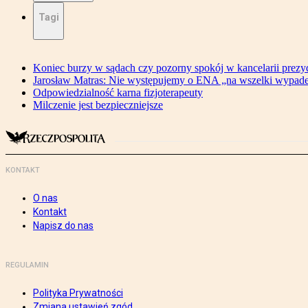
Tagi
Koniec burzy w sądach czy pozorny spokój w kancelarii prezy
Jarosław Matras: Nie występujemy o ENA „na wszelki wypad
Odpowiedzialność karna fizjoterapeuty
Milczenie jest bezpieczniejsze
KONTAKT
O nas
Kontakt
Napisz do nas
REGULAMIN
Polityka Prywatności
Zmiana ustawień zgód