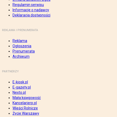
Regulamin serwisu
Informacje o nadawcy
Deklaracja dostępności
REKLAMA I PRENUMERATA
Reklama
Ogłoszenia
Prenumerata
Archiwum
PARTNERZY
E-kiosk.pl
E-gazety.pl
Nexto.pl
Mała księgowość
Kancelarierp.pl
Wieści Rolnicze
Życie Warszawy