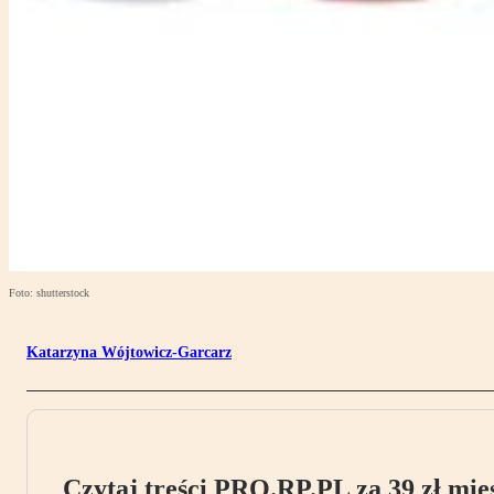
Foto: shutterstock
Katarzyna Wójtowicz-Garcarz
Czytaj treści PRO.RP.PL za 39 zł mies