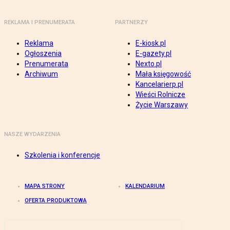
REKLAMA I PRENUMERATA
PARTNERZY
Reklama
E-kiosk.pl
Ogłoszenia
E-gazety.pl
Prenumerata
Nexto.pl
Archiwum
Mała księgowość
Kancelarierp.pl
Wieści Rolnicze
Życie Warszawy
NASZE WYDARZENIA
Szkolenia i konferencje
MAPA STRONY
KALENDARIUM
OFERTA PRODUKTOWA