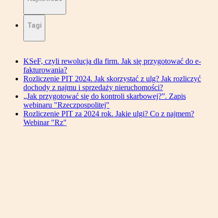
Tagi
KSeF, czyli rewolucja dla firm. Jak się przygotować do e-
fakturowania?
Rozliczenie PIT 2024. Jak skorzystać z ulg? Jak rozliczyć
dochody z najmu i sprzedaży nieruchomości?
„Jak przygotować się do kontroli skarbowej?”. Zapis
webinaru "Rzeczpospolitej"
Rozliczenie PIT za 2024 rok. Jakie ulgi? Co z najmem?
Webinar "Rz"