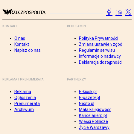
KONTAKT
REGULAMIN
O nas
Polityka Prywatności
Kontakt
Zmiana ustawień zgód
Napisz do nas
Regulamin serwisu
Informacje o nadawcy
Deklaracja dostępności
REKLAMA I PRENUMERATA
PARTNERZY
Reklama
E-kiosk.pl
Ogłoszenia
E-gazety.pl
Prenumerata
Nexto.pl
Archiwum
Mała księgowość
Kancelarierp.pl
Wieści Rolnicze
Życie Warszawy