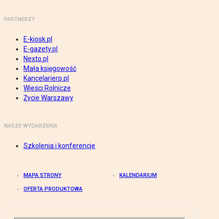
PARTNERZY
E-kiosk.pl
E-gazety.pl
Nexto.pl
Mała księgowość
Kancelarierp.pl
Wieści Rolnicze
Życie Warszawy
NASZE WYDARZENIA
Szkolenia i konferencje
MAPA STRONY
KALENDARIUM
OFERTA PRODUKTOWA