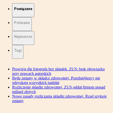
Powiązane
Polecane
Najnowsze
Tagi
Prowizja dla fotografa bez składek. ZUS: brak obowiązku
przy prawach autorskich
Będą zmiany w składce zdrowotnej. Przedsiębiorcy nie
odzyskają wszystkich nadpłat
Rozliczenie składki zdrowotnej. ZUS oddał firmom ponad
miliard złotych
Nowe zasady rozliczania składki zdrowotnej. Rząd szykuje
zmiany