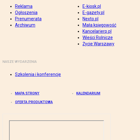
Reklama
E-kiosk.pl
Ogłoszenia
E-gazety.pl
Prenumerata
Nexto.pl
Archiwum
Mała księgowość
Kancelarierp.pl
Wieści Rolnicze
Życie Warszawy
NASZE WYDARZENIA
Szkolenia i konferencje
MAPA STRONY
KALENDARIUM
OFERTA PRODUKTOWA