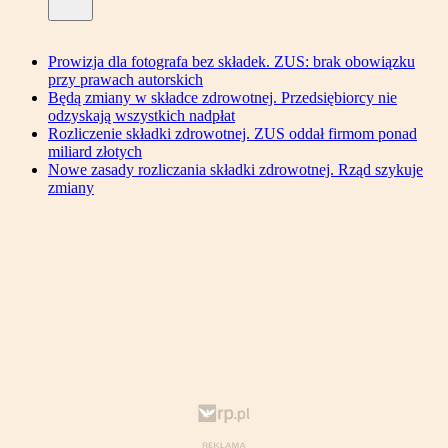
Prowizja dla fotografa bez składek. ZUS: brak obowiązku
przy prawach autorskich
Będą zmiany w składce zdrowotnej. Przedsiębiorcy nie
odzyskają wszystkich nadpłat
Rozliczenie składki zdrowotnej. ZUS oddał firmom ponad
miliard złotych
Nowe zasady rozliczania składki zdrowotnej. Rząd szykuje
zmiany