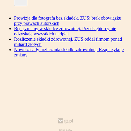
Prowizja dla fotografa bez składek. ZUS: brak obowiązku
przy prawach autorskich
Będą zmiany w składce zdrowotnej. Przedsiębiorcy nie
odzyskają wszystkich nadpłat
Rozliczenie składki zdrowotnej. ZUS oddał firmom ponad
miliard złotych
Nowe zasady rozliczania składki zdrowotnej. Rząd szykuje
zmiany