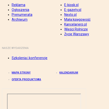
Reklama
E-kiosk.pl
Ogłoszenia
E-gazety.pl
Prenumerata
Nexto.pl
Archiwum
Mała księgowość
Kancelarierp.pl
Wieści Rolnicze
Życie Warszawy
NASZE WYDARZENIA
Szkolenia i konferencje
MAPA STRONY
KALENDARIUM
OFERTA PRODUKTOWA