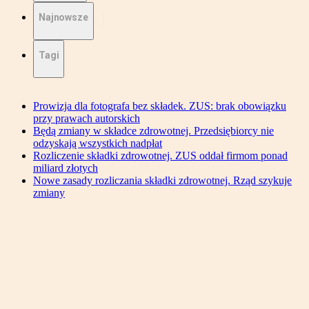
Najnowsze
Tagi
Prowizja dla fotografa bez składek. ZUS: brak obowiązku
przy prawach autorskich
Będą zmiany w składce zdrowotnej. Przedsiębiorcy nie
odzyskają wszystkich nadpłat
Rozliczenie składki zdrowotnej. ZUS oddał firmom ponad
miliard złotych
Nowe zasady rozliczania składki zdrowotnej. Rząd szykuje
zmiany