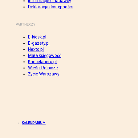
Informacje o nadawcy
Deklaracja dostępności
PARTNERZY
E-kiosk.pl
E-gazety.pl
Nexto.pl
Mała księgowość
Kancelarierp.pl
Wieści Rolnicze
Życie Warszawy
KALENDARIUM