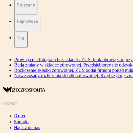
Polecane
Najnowsze
Tagi
Prowizja dla fotografa bez składek. ZUS: brak obowiązku przy
Będą zmiany w składce zdrowotnej. Przedsiębiorcy nie odzyska
Rozliczenie składki zdrowotnej. ZUS oddał firmom ponad mili
Nowe zasady rozliczania składki zdrowotnej. Rząd szykuje zm
KONTAKT
O nas
Kontakt
Napisz do nas