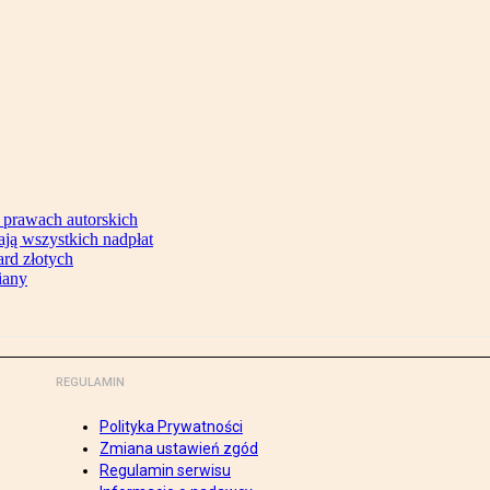
 prawach autorskich
ją wszystkich nadpłat
ard złotych
iany
REGULAMIN
Polityka Prywatności
Zmiana ustawień zgód
Regulamin serwisu