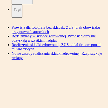
Tagi
Prowizja dla fotografa bez składek. ZUS: brak obowiązku
przy prawach autorskich
Będą zmiany w składce zdrowotnej. Przedsiębiorcy nie
odzyskają wszystkich nadpłat
Rozliczenie składki zdrowotnej. ZUS oddał firmom ponad
miliard złotych
Nowe zasady rozliczania składki zdrowotnej. Rząd szykuje
zmiany